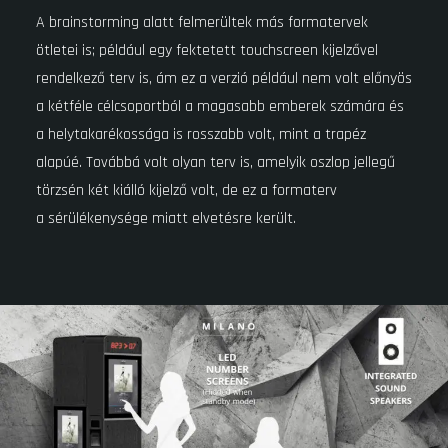
A brainstorming alatt felmerültek más formatervek
ötletei is; például egy fektetett touchscreen kijelzővel
rendelkező terv is, ám ez a verzió például nem volt előnyös
a kétféle célcsoportból a magasabb emberek számára és
a helytakarékossága is rosszabb volt, mint a trapéz
alapúé. Továbbá volt olyan terv is, amelyik oszlop jellegű
törzsén két kiálló kijelző volt, de ez a formaterv
a sérülékenysége miatt elvetésre került.