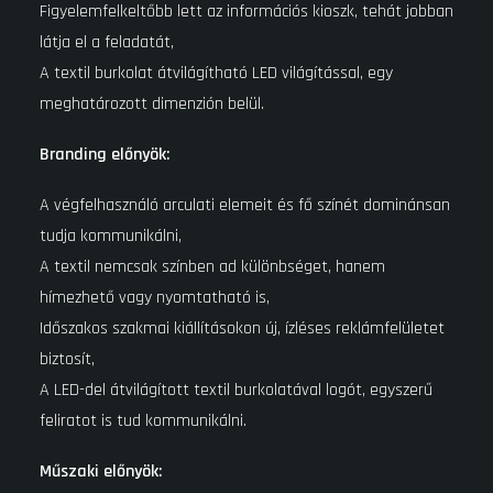
Figyelemfelkeltőbb lett az információs kioszk, tehát jobban
látja el a feladatát,
A textil burkolat átvilágítható LED világítással, egy
meghatározott dimenzión belül.
Branding előnyök:
A végfelhasználó arculati elemeit és fő színét dominánsan
tudja kommunikálni,
A textil nemcsak színben ad különbséget, hanem
hímezhető vagy nyomtatható is,
Időszakos szakmai kiállításokon új, ízléses reklámfelületet
biztosít,
A LED-del átvilágított textil burkolatával logót, egyszerű
feliratot is tud kommunikálni.
Műszaki előnyök: