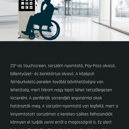
23”-os touchscreen, sorszám nyomtató, Pay-Pass olvasó,
billentyűzet- és bankkártya olvasó. A középső
fémburkolatú panelen további bővíthetőségre van
lehetőség, mert három nagy lapot lehet tetszőlegesen
kicserélni. A perifériák sorrendjét ergonómiai okok
határozták meg. A sorszám-nyomtató van legfelül, mert a
kinyomtatott sorszámot a kerekes-székes felhasználók
könnyen el tudják venni erről a magasságról is. Ez alatt