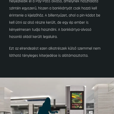
helyezkedik el a Pay-Pass olvasó, amelynek használata
szintén egyszerű, hiszen a bankkártyát csak hozzá kell
érintenie a kijelzőhöz. A billentyűzet, ahol a pin-kódot be
kell ütni az alsó részre került, de egy ép ember is
kényelmesen tudja használni. A bankkártya-olvasó
hasonló okból került legalulra.
Ezt az elrendezést ezen alkatrészek külső szemmel nem
látható tényleges kiterjedése is alátámasztotta.