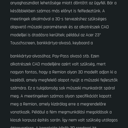
anyaghasználat lehetősége miatt döntött az ügyfél. Bár a
későbbiekben számos más előnyt is felfedeztünk. A
meetingek alkalmával a 3D-s tervezéshez szükséges
alapvető műszaki paraméterek és az alkatrészek CAD
modelljei is átadásra kerültek; például az Acer 23”
Touschscreen, bankkártya-olvasó, keyboard a
bankkártya-olvasóhoz, Pay-Pass olvasó stb. Ezen
alkatrészek CAD modelljére azért volt szükség, mert
nagyon fontos, hogy a Remion olyan 3D modellt adjon ki a
kezéből, amely megfelelő alapot nyújt a műszaki fejlesztők
számára. Ez a tulajdonság sok műszaki munkaórát spórol
meg. A meetingeken számos olyan specifikációt kapott
meg a Remion, amely kizárólag erre a megrendelőre
vonatkozik. Például a fém megmunkálási megoldások a
kioszk korpusz építés során. Így nem volt szükség utólagos