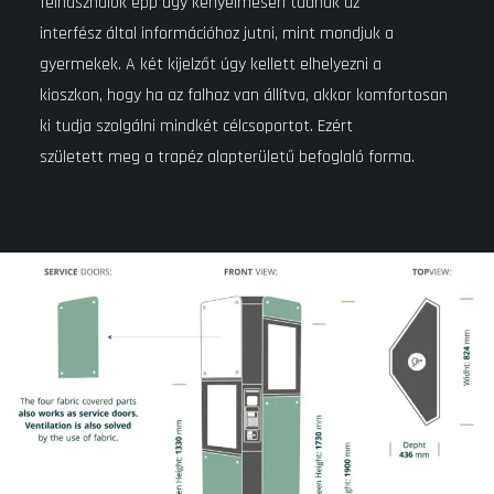
felhasználók épp úgy kényelmesen tudnak az
interfész által információhoz jutni, mint mondjuk a
gyermekek. A két kijelzőt úgy kellett elhelyezni a
kioszkon, hogy ha az falhoz van állítva, akkor komfortosan
ki tudja szolgálni mindkét célcsoportot. Ezért
született meg a trapéz alapterületű befoglaló forma.