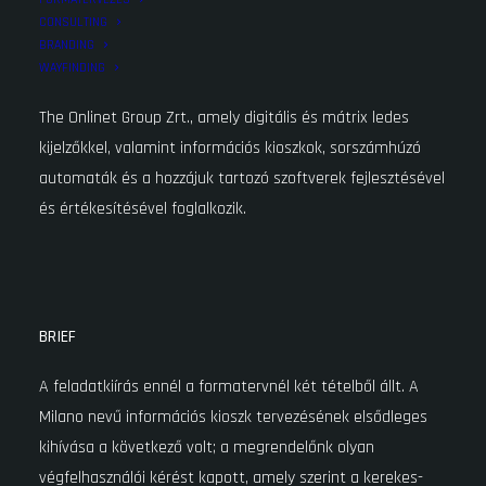
CONSULTING
BRANDING
MEGRENDELŐ
WAYFINDING
The Onlinet Group Zrt., amely digitális és mátrix ledes
kijelzőkkel, valamint információs kioszkok, sorszámhúzó
automaták és a hozzájuk tartozó szoftverek fejlesztésével
és értékesítésével foglalkozik.
BRIEF
A feladatkiírás ennél a formatervnél két tételből állt. A
Milano nevű információs kioszk tervezésének elsődleges
kihívása a következő volt; a megrendelőnk olyan
végfelhasználói kérést kapott, amely szerint a kerekes-