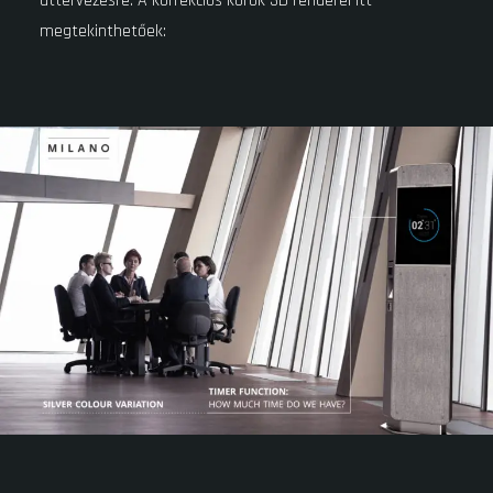
áttervezésre. A korrekciós körök 3D renderei itt
megtekinthetőek: