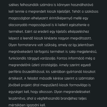
székes felhasználók számára is könnyen használhatóvá
kell tennie a megrendelt kioszk kijelzőjét. Tehát a szokásos
magasságban elhelyezett érintőképernyő mellé egy
alacsonyabb magasságúval is ki kellett egészítenie a
terméket. Ezért az eredeti egy kijelzős elképzeléshez
képest a leendő kioszk kinézete nagyon megváltozott.
Olyan formatervre volt szükség, amely az így jelentősen
megnövekedett térfogatú terméket is szép megjelenésű,
funkcionális tárggyá varázsolja. Fontos információ még a
megrendelőnk üzleti stratégiája. Amely szerint egyedi
periféria összeállítással, kis szériában gyártandó kioszkot
értékesít. A feladat második kérése szerint a számtalan
jövőbeli projekt által megszülető kioszk formavilága is
egységet kell, hogy alkosson. Olyan megrendeléseket
leszámítva, ahol a végfelhasználó brandjéhez teljes
mértékben igazodni kell.