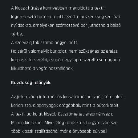
A kioszk hűtése könnyebben megoldott a textil
légáteresztő hatása miatt, ezért nincs szükség szellőző
nyílásokra, amelyeken számottevő por juthatna a belső
térbe,
A szerviz ajtók száma négyel nőtt,
Ha sérül valamelyik burkolat, nem szükséges az egész
korpuszt kicserélni, csupán egy lapraszerelt csomagban
kiküldhető a végfelhasználónak.
Gazdasági előnyök:
Az jellemzően információs kioszkoknál használt fém, plexi,
korian stb. alapanyagok drágábbak, mint a bútorkárpit,
A textil burkolat kisebb össztömeget eredményez a
Milano kioszknál. Mivel elég robosztus tárgyról van szó,
több kioszk szállításánál már előnyösebb súlybeli