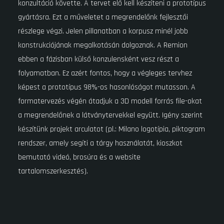
konzultáció követte. A tervet elő kell készíteni a prototípus
gyártásra. Ezt a műveletet a megrendelőnk fejlesztői
részlege végzi. Jelen pillanatban a korpusz minél jobb
konstrukciójának megalkotásán dolgoznak. A Remion
ebben a fázisban külső konzulensként vesz részt a
folyamatban. Ez azért fontos, hogy a végleges tervhez
képest a prototípus 98%-os hasonlóságot mutasson. A
formatervezés végén átadjuk a 3D modell forrás file-okat
a megrendelőnek a látványtervekkel együtt. Igény szerint
készítünk projekt arculatot (pl.: Milano logotípia, piktogram
rendszer, amely segíti a tárgy használatát, kioszkot
bemutató videó, brosúra és a website
tartalomszerkesztés).