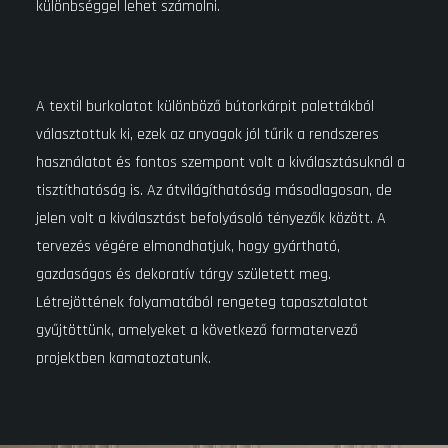
különbséggel lehet számolni.
A textil burkolatot különböző bútorkárpit palettákból
választottuk ki, ezek az anyagok jól tűrik a rendszeres
használatot és fontos szempont volt a kiválasztásuknál a
tisztíthatóság is. Az átvilágíthatóság másodlagosan, de
jelen volt a kiválasztást befolyásoló tényezők között. A
tervezés végére elmondhatjuk, hogy gyártható,
gazdaságos és dekoratív tárgy született meg.
Létrejöttének folyamatából rengeteg tapasztalatot
gyűjtöttünk, amelyeket a következő formatervező
projektben kamatoztatunk.