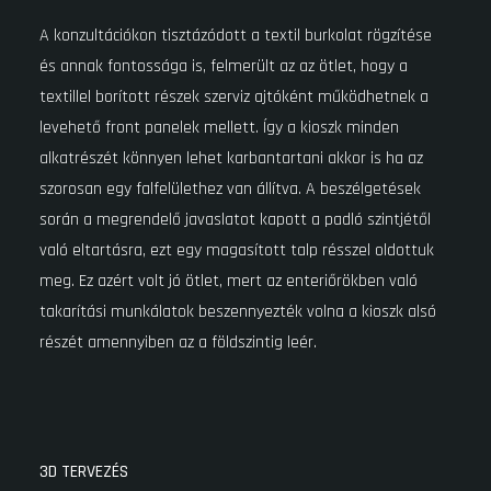
A konzultációkon tisztázódott a textil burkolat rögzítése
és annak fontossága is, felmerült az az ötlet, hogy a
textillel borított részek szerviz ajtóként működhetnek a
levehető front panelek mellett. Így a kioszk minden
alkatrészét könnyen lehet karbantartani akkor is ha az
szorosan egy falfelülethez van állítva. A beszélgetések
során a megrendelő javaslatot kapott a padló szintjétől
való eltartásra, ezt egy magasított talp résszel oldottuk
meg. Ez azért volt jó ötlet, mert az enteriőrökben való
takarítási munkálatok beszennyezték volna a kioszk alsó
részét amennyiben az a földszintig leér.
3D TERVEZÉS